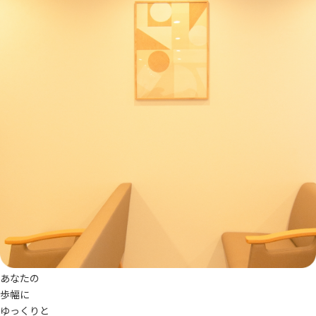
あ
な
た
の
歩
幅
に
ゆ
っ
く
り
と