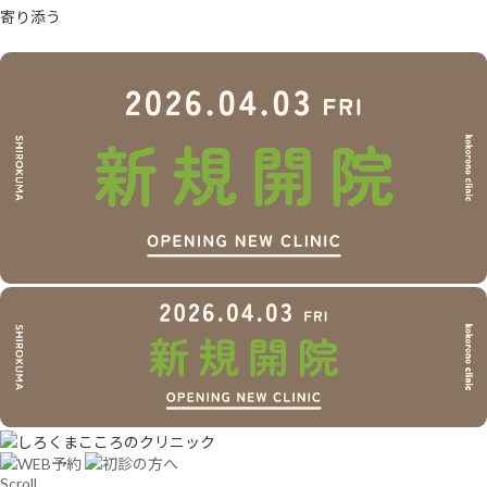
寄
り
添
う
Scroll