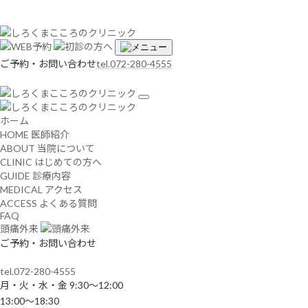
コ
ナ
ン
ビ
テ
ゲ
ン
ー
ツ
シ
ご予約・お問い合わせ
tel.072-280-4555
へ
ョ
ス
ン
キ
に
ッ
移
ホーム
プ
動
HOME
医師紹介
ABOUT
当院について
CLINIC
はじめての⽅へ
GUIDE
診療内容
MEDICAL
アクセス
ACCESS
よくある質問
FAQ
頭痛外来
ご予約・お問い合わせ
tel.072-280-4555
月・火・水・金 9:30～12:00
13:00～18:30